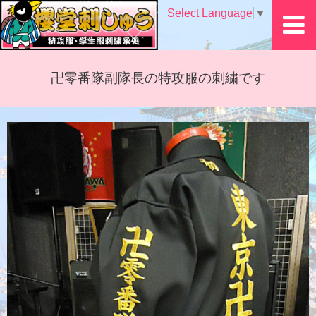
Select Language
▼
卍零番隊副隊長の特攻服の刺繍です