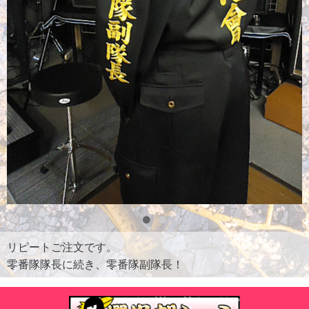
リピートご注文です。
零番隊隊長に続き、零番隊副隊長！