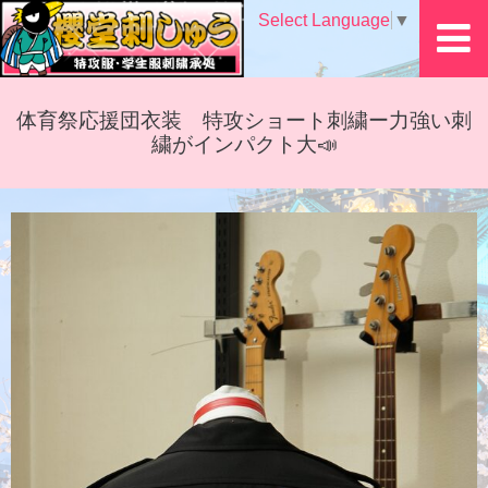
Select Language
▼
体育祭応援団衣装 特攻ショート刺繍ー力強い刺
繍がインパクト大📣