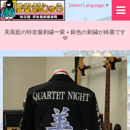
Select Language
▼
美風藍の特攻服刺繍ー紫＋銀色の刺繍が綺麗です
💜