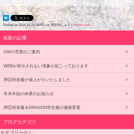
Posted on
2024.10.23 10:41
|
by
櫻堂刺しゅう
|
Perma Link
最新の記事
GWの営業のご案内
WEBが表示されない現象が起こっております
押忍特攻服が値上がりいたしました
年末年始の休業のお知らせ
押忍特攻服＆DRAGON学生服の価格変更
ブログカテゴリ
カテゴリーなし